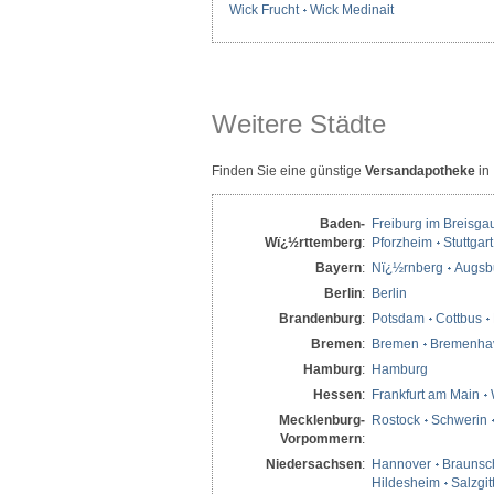
Wick Frucht
Wick Medinait
Weitere Städte
Finden Sie eine günstige
Versandapotheke
in
Baden-
Freiburg im Breisga
Wï¿½rttemberg
:
Pforzheim
Stuttgart
Bayern
:
Nï¿½rnberg
Augsb
Berlin
:
Berlin
Brandenburg
:
Potsdam
Cottbus
Bremen
:
Bremen
Bremenha
Hamburg
:
Hamburg
Hessen
:
Frankfurt am Main
Mecklenburg-
Rostock
Schwerin
Vorpommern
:
Niedersachsen
:
Hannover
Braunsc
Hildesheim
Salzgit