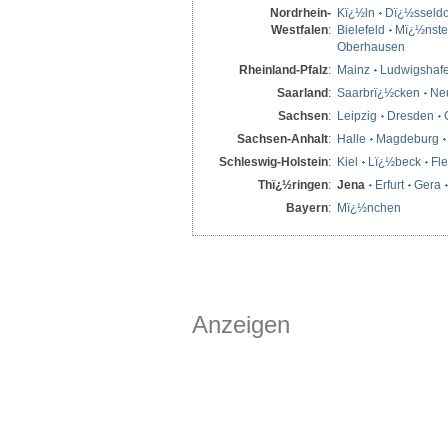
Nordrhein-
Kï¿½ln
Dï¿½sseldo
Westfalen
:
Bielefeld
Mï¿½nste
Oberhausen
Rheinland-Pfalz
:
Mainz
Ludwigshaf
Saarland
:
Saarbrï¿½cken
Ne
Sachsen
:
Leipzig
Dresden
Sachsen-Anhalt
:
Halle
Magdeburg
Schleswig-Holstein
:
Kiel
Lï¿½beck
Fl
Thï¿½ringen
:
Jena
Erfurt
Gera
Bayern
:
Mï¿½nchen
Anzeigen