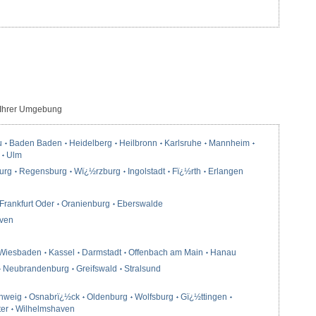
 Ihrer Umgebung
u
Baden Baden
Heidelberg
Heilbronn
Karlsruhe
Mannheim
Ulm
urg
Regensburg
Wï¿½rzburg
Ingolstadt
Fï¿½rth
Erlangen
Frankfurt Oder
Oranienburg
Eberswalde
ven
Wiesbaden
Kassel
Darmstadt
Offenbach am Main
Hanau
Neubrandenburg
Greifswald
Stralsund
hweig
Osnabrï¿½ck
Oldenburg
Wolfsburg
Gï¿½ttingen
ter
Wilhelmshaven