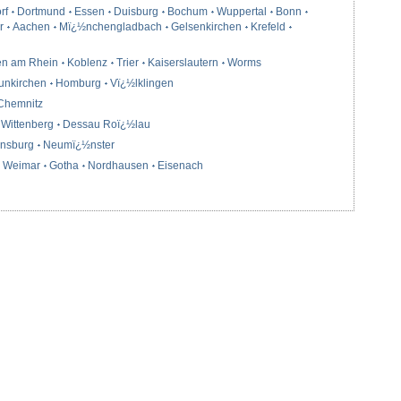
rf
Dortmund
Essen
Duisburg
Bochum
Wuppertal
Bonn
r
Aachen
Mï¿½nchengladbach
Gelsenkirchen
Krefeld
en am Rhein
Koblenz
Trier
Kaiserslautern
Worms
unkirchen
Homburg
Vï¿½lklingen
Chemnitz
Wittenberg
Dessau Roï¿½lau
ensburg
Neumï¿½nster
Weimar
Gotha
Nordhausen
Eisenach