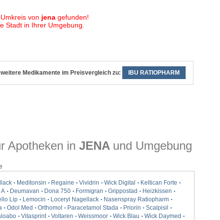
 Umkreis von
jena
gefunden!
 Stadt in Ihrer Umgebung.
weitere Medikamente im Preisvergleich zu:
IBU RATIOPHARM
r Apotheken in
JENA
und Umgebung
e
llack
Meditonsin
Regaine
Vividrin
Wick Digital
Keltican Forte
 A
Deumavan
Dona 750
Formigran
Grippostad
Heizkissen
llo Lip
Lemocin
Loceryl Nagellack
Nasenspray Ratiopharm
a
Odol Med
Orthomol
Paracetamol Stada
Priorin
Scalpisil
loabo
Vitasprint
Voltaren
Weissmoor
Wick Blau
Wick Daymed