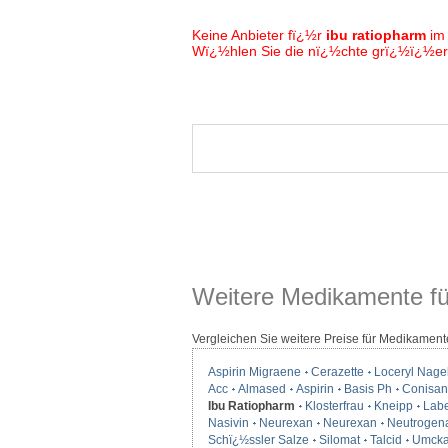
Keine Anbieter fï¿½r
ibu ratiopharm
im
Wï¿½hlen Sie die nï¿½chte grï¿½ï¿½ere
Weitere Medikamente fü
Vergleichen Sie weitere Preise für Medikament
Aspirin Migraene
Cerazette
Loceryl Nage
Acc
Almased
Aspirin
Basis Ph
Conisan
Ibu Ratiopharm
Klosterfrau
Kneipp
Labe
Nasivin
Neurexan
Neurexan
Neutrogen
Schï¿½ssler Salze
Silomat
Talcid
Umcka