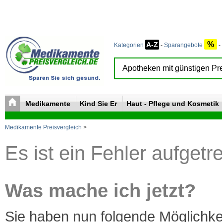
%
A-Z
Kategorien
-
Sparangebote
-
Medikamente
Kind Sie Er
Haut - Pflege und Kosmetik
Medikamente Preisvergleich
>
Es ist ein Fehler aufgetr
Was mache ich jetzt?
Sie haben nun folgende Möglichke