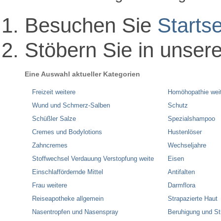
Besuchen Sie
Startse
Stöbern Sie in unser
Eine Auswahl aktueller Kategorien
Freizeit weitere
Homöhopathie wei
Wund und Schmerz-Salben
Schutz
Schüßler Salze
Spezialshampoo
Cremes und Bodylotions
Hustenlöser
Zahncremes
Wechseljahre
Stoffwechsel Verdauung Verstopfung weite
Eisen
Einschlaffördernde Mittel
Antifalten
Frau weitere
Darmflora
Reiseapotheke allgemein
Strapazierte Haut
Nasentropfen und Nasenspray
Beruhigung und S