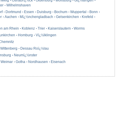
hweig
Osnabrï¿½ck
Oldenburg
Wolfsburg
Gï¿½ttingen
ter
Wilhelmshaven
rf
Dortmund
Essen
Duisburg
Bochum
Wuppertal
Bonn
r
Aachen
Mï¿½nchengladbach
Gelsenkirchen
Krefeld
en am Rhein
Koblenz
Trier
Kaiserslautern
Worms
unkirchen
Homburg
Vï¿½lklingen
Chemnitz
Wittenberg
Dessau Roï¿½lau
ensburg
Neumï¿½nster
Weimar
Gotha
Nordhausen
Eisenach