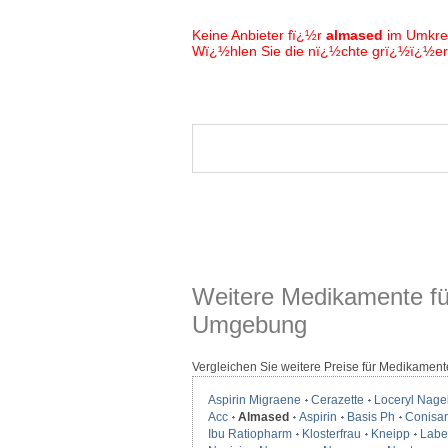
Keine Anbieter fï¿½r
almased
im Umkre
Wï¿½hlen Sie die nï¿½chte grï¿½ï¿½ere
Weitere Medikamente fü
Umgebung
Vergleichen Sie weitere Preise für Medikament
Aspirin Migraene
Cerazette
Loceryl Nage
Acc
Almased
Aspirin
Basis Ph
Conisa
Ibu Ratiopharm
Klosterfrau
Kneipp
Label