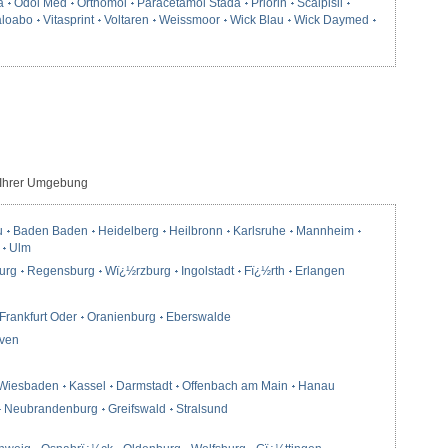
a
Odol Med
Orthomol
Paracetamol Stada
Priorin
Scalpisil
loabo
Vitasprint
Voltaren
Weissmoor
Wick Blau
Wick Daymed
 Ihrer Umgebung
u
Baden Baden
Heidelberg
Heilbronn
Karlsruhe
Mannheim
Ulm
urg
Regensburg
Wï¿½rzburg
Ingolstadt
Fï¿½rth
Erlangen
Frankfurt Oder
Oranienburg
Eberswalde
ven
Wiesbaden
Kassel
Darmstadt
Offenbach am Main
Hanau
Neubrandenburg
Greifswald
Stralsund