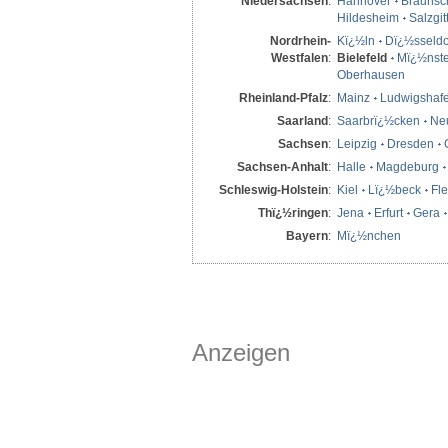
Niedersachsen
:
Hannover
Braunsc
Hildesheim
Salzgit
Nordrhein-
Kï¿½ln
Dï¿½sseldo
Westfalen
:
Bielefeld
Mï¿½nste
Oberhausen
Rheinland-Pfalz
:
Mainz
Ludwigshaf
Saarland
:
Saarbrï¿½cken
Ne
Sachsen
:
Leipzig
Dresden
Sachsen-Anhalt
:
Halle
Magdeburg
Schleswig-Holstein
:
Kiel
Lï¿½beck
Fl
Thï¿½ringen
:
Jena
Erfurt
Gera
Bayern
:
Mï¿½nchen
Anzeigen