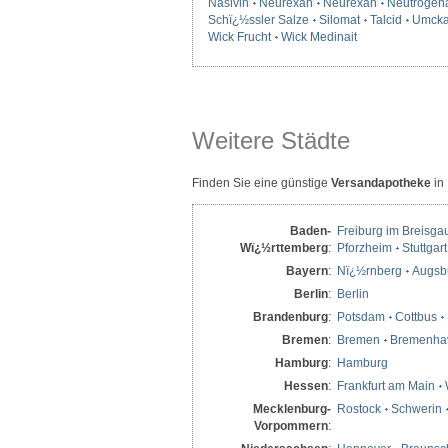
Nasivin
Neurexan
Neurexan
Neutrogen
Schï¿½ssler Salze
Silomat
Talcid
Umcka
Wick Frucht
Wick Medinait
Weitere Städte
Finden Sie eine günstige
Versandapotheke
in
Baden-
Freiburg im Breisga
Wï¿½rttemberg
:
Pforzheim
Stuttgart
Bayern
:
Nï¿½rnberg
Augsb
Berlin
:
Berlin
Brandenburg
:
Potsdam
Cottbus
Bremen
:
Bremen
Bremenha
Hamburg
:
Hamburg
Hessen
:
Frankfurt am Main
Mecklenburg-
Rostock
Schwerin
Vorpommern
: