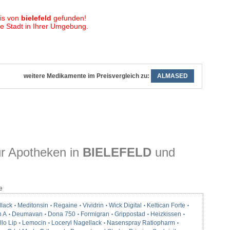
is von
bielefeld
gefunden!
 Stadt in Ihrer Umgebung.
weitere Medikamente im Preisvergleich zu:
ALMASED
r Apotheken in
BIELEFELD
und
e
llack
Meditonsin
Regaine
Vividrin
Wick Digital
Keltican Forte
n A
Deumavan
Dona 750
Formigran
Grippostad
Heizkissen
lo Lip
Lemocin
Loceryl Nagellack
Nasenspray Ratiopharm