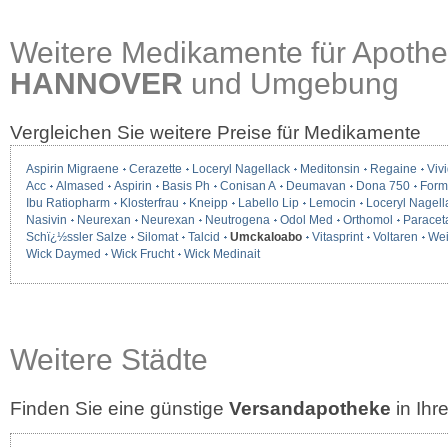
Weitere Medikamente für Apothe
HANNOVER
und Umgebung
Vergleichen Sie weitere Preise für Medikamente
Aspirin Migraene
Cerazette
Loceryl Nagellack
Meditonsin
Regaine
Vivi
Acc
Almased
Aspirin
Basis Ph
Conisan A
Deumavan
Dona 750
Form
Ibu Ratiopharm
Klosterfrau
Kneipp
Labello Lip
Lemocin
Loceryl Nagell
Nasivin
Neurexan
Neurexan
Neutrogena
Odol Med
Orthomol
Paracet
Schï¿½ssler Salze
Silomat
Talcid
Umckaloabo
Vitasprint
Voltaren
We
Wick Daymed
Wick Frucht
Wick Medinait
Weitere Städte
Finden Sie eine günstige
Versandapotheke
in Ih