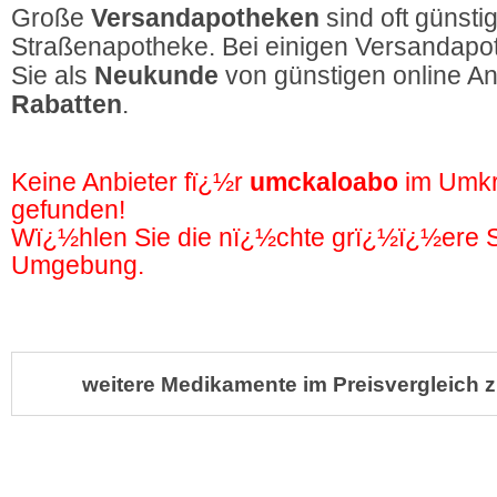
Große
Versandapotheken
sind oft günstig
Straßenapotheke. Bei einigen Versandapot
Sie als
Neukunde
von günstigen online A
Rabatten
.
Keine Anbieter fï¿½r
umckaloabo
im Umkr
gefunden!
Wï¿½hlen Sie die nï¿½chte grï¿½ï¿½ere St
Umgebung.
weitere Medikamente im Preisvergleich z