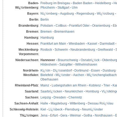
Baden-
Freiburg im Breisgau
Baden Baden
Heidelberg
He
Wï¿½rttemberg
:
Pforzheim
Stuttgart
Ulm
Bayern
:
Nï¿½rnberg
Augsburg
Regensburg
Wï¿½rzburg
Berlin
:
Berlin
Brandenburg
:
Potsdam
Cottbus
Frankfurt Oder
Oranienburg
Eb
Bremen
:
Bremen
Bremenhaven
Hamburg
:
Hamburg
Hessen
:
Frankfurt am Main
Wiesbaden
Kassel
Darmstadt
Mecklenburg-
Rostock
Schwerin
Neubrandenburg
Greifswald
S
Vorpommern
:
Niedersachsen
:
Hannover
Braunschweig
Osnabrï¿½ck
Oldenbur
Hildesheim
Salzgitter
Wilhelmshaven
Nordrhein-
Kï¿½ln
Dï¿½sseldorf
Dortmund
Essen
Duisburg
Westfalen
:
Bielefeld
Mï¿½nster
Aachen
Mï¿½nchengladbach
Oberhausen
Rheinland-Pfalz
:
Mainz
Ludwigshafen am Rhein
Koblenz
Trier
Kai
Saarland
:
Saarbrï¿½cken
Neunkirchen
Homburg
Vï¿½lklin
Sachsen
:
Leipzig
Dresden
Chemnitz
Sachsen-Anhalt
:
Halle
Magdeburg
Wittenberg
Dessau Roï¿½lau
Schleswig-Holstein
:
Kiel
Lï¿½beck
Flensburg
Neumï¿½nster
Thï¿½ringen
:
Jena
Erfurt
Gera
Weimar
Gotha
Nordhausen
E