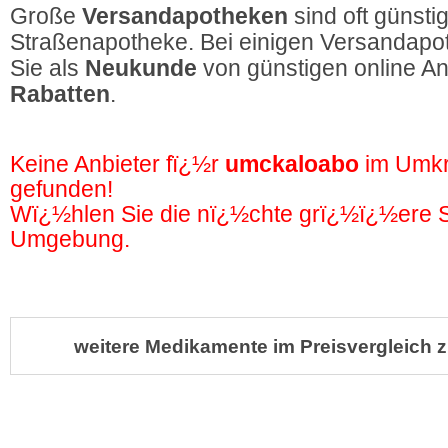
Große
Versandapotheken
sind oft günstig
Straßenapotheke. Bei einigen Versandapot
Sie als
Neukunde
von günstigen online A
Rabatten
.
Keine Anbieter fï¿½r
umckaloabo
im Umkr
gefunden!
Wï¿½hlen Sie die nï¿½chte grï¿½ï¿½ere St
Umgebung.
weitere Medikamente im Preisvergleich z