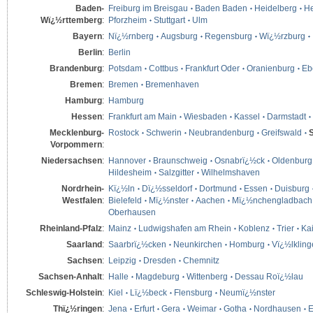
Baden-
Freiburg im Breisgau
Baden Baden
Heidelberg
He
Wï¿½rttemberg
:
Pforzheim
Stuttgart
Ulm
Bayern
:
Nï¿½rnberg
Augsburg
Regensburg
Wï¿½rzburg
Berlin
:
Berlin
Brandenburg
:
Potsdam
Cottbus
Frankfurt Oder
Oranienburg
Eb
Bremen
:
Bremen
Bremenhaven
Hamburg
:
Hamburg
Hessen
:
Frankfurt am Main
Wiesbaden
Kassel
Darmstadt
Mecklenburg-
Rostock
Schwerin
Neubrandenburg
Greifswald
Vorpommern
:
Niedersachsen
:
Hannover
Braunschweig
Osnabrï¿½ck
Oldenburg
Hildesheim
Salzgitter
Wilhelmshaven
Nordrhein-
Kï¿½ln
Dï¿½sseldorf
Dortmund
Essen
Duisburg
Westfalen
:
Bielefeld
Mï¿½nster
Aachen
Mï¿½nchengladbach
Oberhausen
Rheinland-Pfalz
:
Mainz
Ludwigshafen am Rhein
Koblenz
Trier
Kai
Saarland
:
Saarbrï¿½cken
Neunkirchen
Homburg
Vï¿½lklin
Sachsen
:
Leipzig
Dresden
Chemnitz
Sachsen-Anhalt
:
Halle
Magdeburg
Wittenberg
Dessau Roï¿½lau
Schleswig-Holstein
:
Kiel
Lï¿½beck
Flensburg
Neumï¿½nster
Thï¿½ringen
:
Jena
Erfurt
Gera
Weimar
Gotha
Nordhausen
E