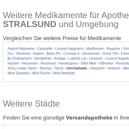
Weitere Medikamente für Apothe
STRALSUND
und Umgebung
Vergleichen Sie weitere Preise für Medikamente
Aspirin Migraene
Cerazette
Loceryl Nagellack
Meditonsin
Regaine
Vivi
Acc
Almased
Aspirin
Basis Ph
Conisan A
Deumavan
Dona 750
Form
Ibu Ratiopharm
Klosterfrau
Kneipp
Labello Lip
Lemocin
Loceryl Nagell
Nasivin
Neurexan
Neurexan
Neutrogena
Odol Med
Orthomol
Paracet
Schï¿½ssler Salze
Silomat
Talcid
Umckaloabo
Vitasprint
Voltaren
We
Wick Daymed
Wick Frucht
Wick Medinait
Weitere Städte
Finden Sie eine günstige
Versandapotheke
in Ih