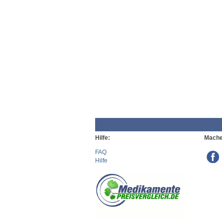
Hilfe:
Mache
FAQ
Hilfe