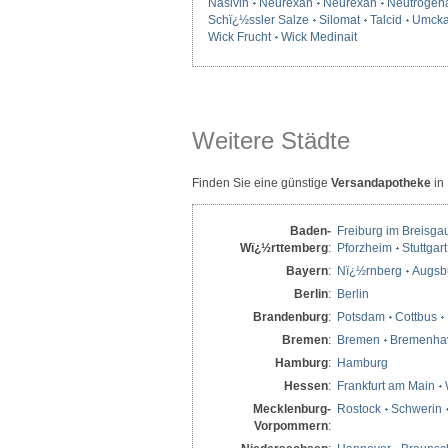
Nasivin
Neurexan
Neurexan
Neutrogen
Schï¿½ssler Salze
Silomat
Talcid
Umcka
Wick Frucht
Wick Medinait
Weitere Städte
Finden Sie eine günstige
Versandapotheke
in
Baden-
Freiburg im Breisga
Wï¿½rttemberg
:
Pforzheim
Stuttgart
Bayern
:
Nï¿½rnberg
Augsb
Berlin
:
Berlin
Brandenburg
:
Potsdam
Cottbus
Bremen
:
Bremen
Bremenha
Hamburg
:
Hamburg
Hessen
:
Frankfurt am Main
Mecklenburg-
Rostock
Schwerin
Vorpommern
: