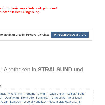
a
im Umkreis von
stralsund
gefunden!
 Stadt in Ihrer Umgebung.
re Medikamente im Preisvergleich zu:
PARACETAMOL STADA
r Apotheken in
STRALSUND
und
e
llack
Meditonsin
Regaine
Vividrin
Wick Digital
Keltican Forte
 A
Deumavan
Dona 750
Formigran
Grippostad
Heizkissen
lo Lip
Lemocin
Loceryl Nagellack
Nasenspray Ratiopharm