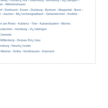
hweig
Osnabrï¿½ck
Oldenburg
Wolfsburg
Gï¿½ttingen
ter
Wilhelmshaven
rf
Dortmund
Essen
Duisburg
Bochum
Wuppertal
Bonn
r
Aachen
Mï¿½nchengladbach
Gelsenkirchen
Krefeld
en am Rhein
Koblenz
Trier
Kaiserslautern
Worms
unkirchen
Homburg
Vï¿½lklingen
Chemnitz
Wittenberg
Dessau Roï¿½lau
ensburg
Neumï¿½nster
Weimar
Gotha
Nordhausen
Eisenach