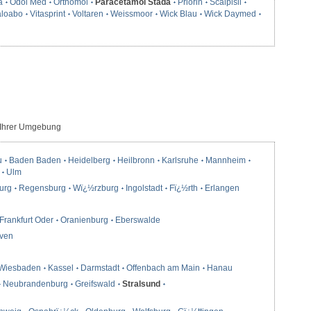
a
Odol Med
Orthomol
Paracetamol Stada
Priorin
Scalpisil
loabo
Vitasprint
Voltaren
Weissmoor
Wick Blau
Wick Daymed
 Ihrer Umgebung
u
Baden Baden
Heidelberg
Heilbronn
Karlsruhe
Mannheim
Ulm
urg
Regensburg
Wï¿½rzburg
Ingolstadt
Fï¿½rth
Erlangen
Frankfurt Oder
Oranienburg
Eberswalde
ven
Wiesbaden
Kassel
Darmstadt
Offenbach am Main
Hanau
Neubrandenburg
Greifswald
Stralsund