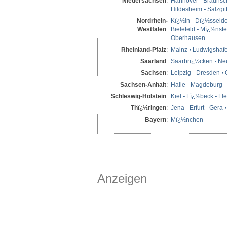
Niedersachsen
:
Hannover
Braunsc
Hildesheim
Salzgit
Nordrhein-
Kï¿½ln
Dï¿½sseldo
Westfalen
:
Bielefeld
Mï¿½nste
Oberhausen
Rheinland-Pfalz
:
Mainz
Ludwigshaf
Saarland
:
Saarbrï¿½cken
Ne
Sachsen
:
Leipzig
Dresden
Sachsen-Anhalt
:
Halle
Magdeburg
Schleswig-Holstein
:
Kiel
Lï¿½beck
Fl
Thï¿½ringen
:
Jena
Erfurt
Gera
Bayern
:
Mï¿½nchen
Anzeigen