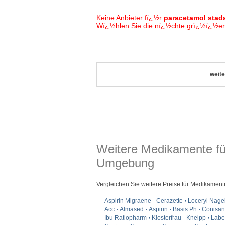
Keine Anbieter fï¿½r
paracetamol stad
Wï¿½hlen Sie die nï¿½chte grï¿½ï¿½ere
weite
Weitere Medikamente fü
Umgebung
Vergleichen Sie weitere Preise für Medikament
Aspirin Migraene
Cerazette
Loceryl Nage
Acc
Almased
Aspirin
Basis Ph
Conisan
Ibu Ratiopharm
Klosterfrau
Kneipp
Label