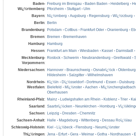
Baden-
Freiburg im Breisgau
Baden Baden
Heidelberg
He
Wï¿½rttemberg
:
Pforzheim
Stuttgart
Ulm
Bayern
:
Nï¿½rnberg
Augsburg
Regensburg
Wï¿½rzburg
Berlin
:
Berlin
Brandenburg
:
Potsdam
Cottbus
Frankfurt Oder
Oranienburg
Eb
Bremen
:
Bremen
Bremenhaven
Hamburg
:
Hamburg
Hessen
:
Frankfurt am Main
Wiesbaden
Kassel
Darmstadt
Mecklenburg-
Rostock
Schwerin
Neubrandenburg
Greifswald
S
Vorpommern
:
Niedersachsen
:
Hannover
Braunschweig
Osnabrï¿½ck
Oldenburg
Hildesheim
Salzgitter
Wilhelmshaven
Nordrhein-
Kï¿½ln
Dï¿½sseldorf
Dortmund
Essen
Duisburg
Westfalen
:
Bielefeld
Mï¿½nster
Aachen
Mï¿½nchengladbach
Oberhausen
Rheinland-Pfalz
:
Mainz
Ludwigshafen am Rhein
Koblenz
Trier
Kai
Saarland
:
Saarbrï¿½cken
Neunkirchen
Homburg
Vï¿½lklin
Sachsen
:
Leipzig
Dresden
Chemnitz
Sachsen-Anhalt
:
Halle
Magdeburg
Wittenberg
Dessau Roï¿½lau
Schleswig-Holstein
:
Kiel
Lï¿½beck
Flensburg
Neumï¿½nster
Thï¿½ringen
:
Jena
Erfurt
Gera
Weimar
Gotha
Nordhausen
E