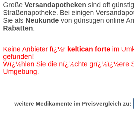
Große
Versandapotheken
sind oft günstig
Straßenapotheke. Bei einigen Versandapot
Sie als
Neukunde
von günstigen online A
Rabatten
.
Keine Anbieter fï¿½r
keltican forte
im Umk
gefunden!
Wï¿½hlen Sie die nï¿½chte grï¿½ï¿½ere St
Umgebung.
weitere Medikamente im Preisvergleich zu: