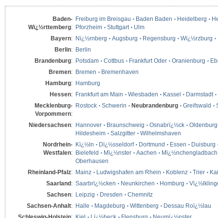
Baden-
Freiburg im Breisgau
Baden Baden
Heidelberg
He
Wï¿½rttemberg
:
Pforzheim
Stuttgart
Ulm
Bayern
:
Nï¿½rnberg
Augsburg
Regensburg
Wï¿½rzburg
Berlin
:
Berlin
Brandenburg
:
Potsdam
Cottbus
Frankfurt Oder
Oranienburg
Eb
Bremen
:
Bremen
Bremenhaven
Hamburg
:
Hamburg
Hessen
:
Frankfurt am Main
Wiesbaden
Kassel
Darmstadt
Mecklenburg-
Rostock
Schwerin
Neubrandenburg
Greifswald
Vorpommern
:
Niedersachsen
:
Hannover
Braunschweig
Osnabrï¿½ck
Oldenburg
Hildesheim
Salzgitter
Wilhelmshaven
Nordrhein-
Kï¿½ln
Dï¿½sseldorf
Dortmund
Essen
Duisburg
Westfalen
:
Bielefeld
Mï¿½nster
Aachen
Mï¿½nchengladbach
Oberhausen
Rheinland-Pfalz
:
Mainz
Ludwigshafen am Rhein
Koblenz
Trier
Kai
Saarland
:
Saarbrï¿½cken
Neunkirchen
Homburg
Vï¿½lklin
Sachsen
:
Leipzig
Dresden
Chemnitz
Sachsen-Anhalt
:
Halle
Magdeburg
Wittenberg
Dessau Roï¿½lau
Schleswig-Holstein
:
Kiel
Lï¿½beck
Flensburg
Neumï¿½nster