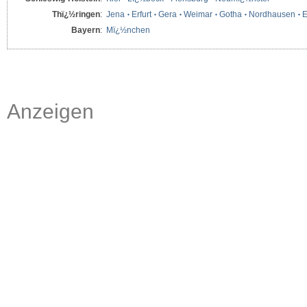
Thï¿½ringen
:
Jena
Erfurt
Gera
Weimar
Gotha
Nordhausen
E
Bayern
:
Mï¿½nchen
Anzeigen