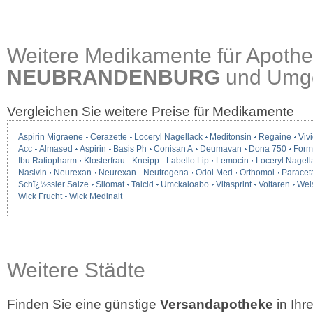
Weitere Medikamente für Apothe
NEUBRANDENBURG
und Umg
Vergleichen Sie weitere Preise für Medikamente
Aspirin Migraene
Cerazette
Loceryl Nagellack
Meditonsin
Regaine
Vivi
Acc
Almased
Aspirin
Basis Ph
Conisan A
Deumavan
Dona 750
Form
Ibu Ratiopharm
Klosterfrau
Kneipp
Labello Lip
Lemocin
Loceryl Nagell
Nasivin
Neurexan
Neurexan
Neutrogena
Odol Med
Orthomol
Paracet
Schï¿½ssler Salze
Silomat
Talcid
Umckaloabo
Vitasprint
Voltaren
Wei
Wick Frucht
Wick Medinait
Weitere Städte
Finden Sie eine günstige
Versandapotheke
in Ih