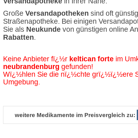
Versandapotheke
in Ihrer Nähe.
Große
Versandapotheken
sind oft günstig
Straßenapotheke. Bei einigen Versandapot
Sie als
Neukunde
von günstigen online A
Rabatten
.
Keine Anbieter fï¿½r
keltican forte
im Umk
neubrandenburg
gefunden!
Wï¿½hlen Sie die nï¿½chte grï¿½ï¿½ere St
Umgebung.
weitere Medikamente im Preisvergleich zu: